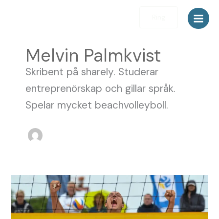
Skip
to
Ring
content
Melvin Palmkvist
Skribent på sharely. Studerar
entreprenörskap och gillar språk.
Spelar mycket beachvolleyboll.
SM-
guld
i
Beachvolleyboll